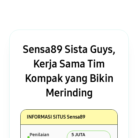
Sensa89 Sista Guys,
Kerja Sama Tim
Kompak yang Bikin
Merinding
INFORMASI SITUS Sensa89
Penilaian
5 JUTA