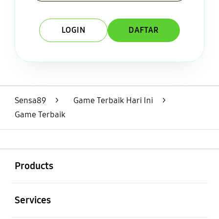
LOGIN
DAFTAR
Layer Popup Close
Sensa89
>
Game Terbaik Hari Ini
>
Game Terbaik
Buka
Footer Navigation
Products
Buka
Services
Buka