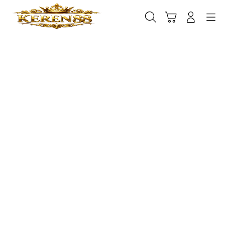
Skip
to
Cari
Troli
Login
Navigation
content