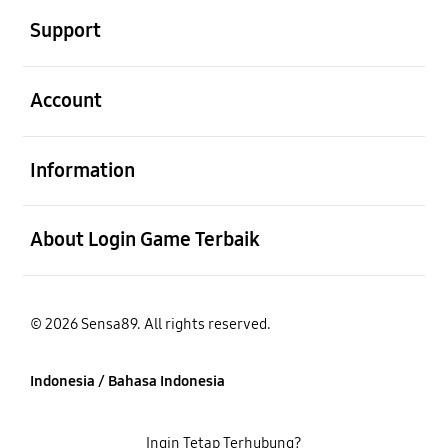
Support
Buka
Account
Buka
Information
Buka
About Login Game Terbaik
© 2026 Sensa89. All rights reserved.
Indonesia / Bahasa Indonesia
Ingin Tetap Terhubung?