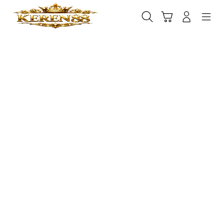
Skip
to
Cari
Troli
Login
Navigation
content