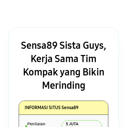
Sensa89 Sista Guys,
Kerja Sama Tim
Kompak yang Bikin
Merinding
INFORMASI SITUS Sensa89
Penilaian
5 JUTA