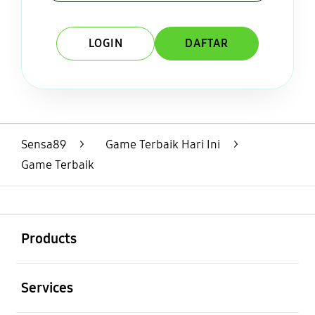
LOGIN
DAFTAR
Layer Popup Close
Sensa89
>
Game Terbaik Hari Ini
>
Game Terbaik
Buka
Footer Navigation
Products
Buka
Services
Buka