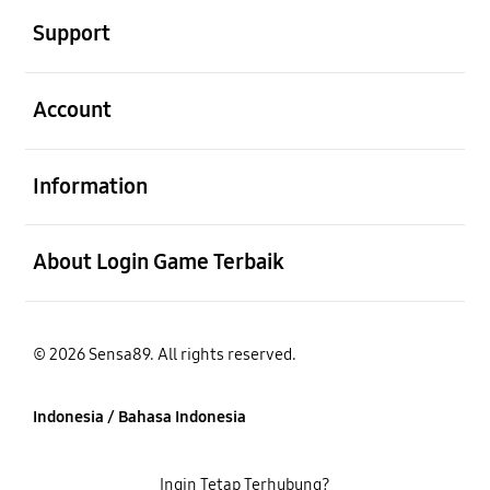
Support
Buka
Account
Buka
Information
Buka
About Login Game Terbaik
© 2026 Sensa89. All rights reserved.
Indonesia / Bahasa Indonesia
Ingin Tetap Terhubung?