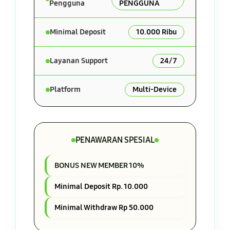
Pengguna
PENGGUNA
Minimal Deposit
10.000 Ribu
Layanan Support
24/7
Platform
Multi-Device
PENAWARAN SPESIAL
BONUS NEW MEMBER 10%
Minimal Deposit Rp. 10.000
Minimal Withdraw Rp 50.000