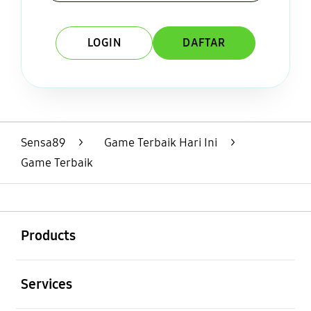
LOGIN
DAFTAR
Layer Popup Close
Sensa89
>
Game Terbaik Hari Ini
>
Game Terbaik
Buka
Footer Navigation
Products
Buka
Services
Buka