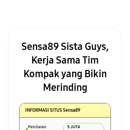
Sensa89 Sista Guys,
Kerja Sama Tim
Kompak yang Bikin
Merinding
INFORMASI SITUS Sensa89
Penilaian
5 JUTA