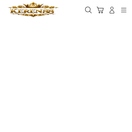
Skip
to
Cari
Troli
Login
Navigation
content