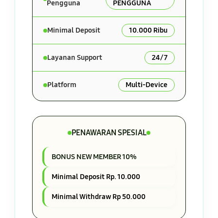
Pengguna
PENGGUNA
Minimal Deposit
10.000 Ribu
Layanan Support
24/7
Platform
Multi-Device
PENAWARAN SPESIAL
BONUS NEW MEMBER 10%
Minimal Deposit Rp. 10.000
Minimal Withdraw Rp 50.000