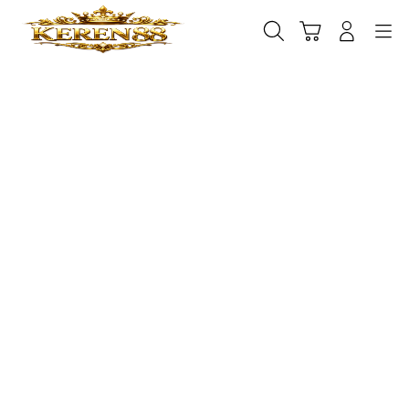
Skip
to
Cari
Troli
Login
Navigation
content