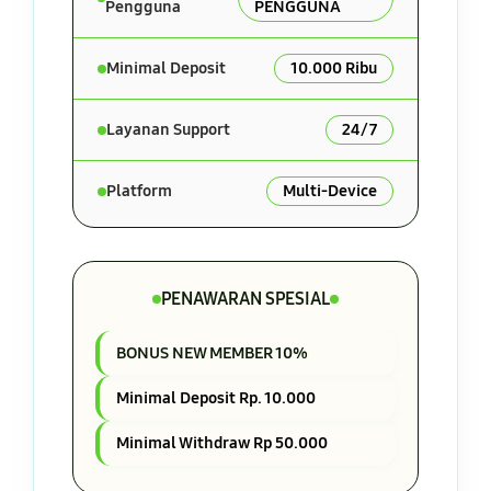
Pengguna
PENGGUNA
Minimal Deposit
10.000 Ribu
Layanan Support
24/7
Platform
Multi-Device
PENAWARAN SPESIAL
BONUS NEW MEMBER 10%
Minimal Deposit Rp. 10.000
Minimal Withdraw Rp 50.000