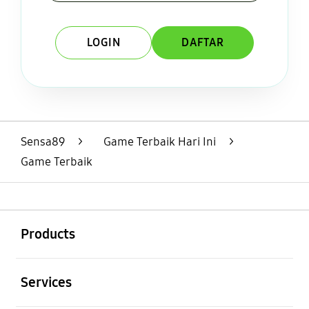
LOGIN
DAFTAR
Layer Popup Close
Sensa89
>
Game Terbaik Hari Ini
>
Game Terbaik
Buka
Footer Navigation
Products
Buka
Services
Buka