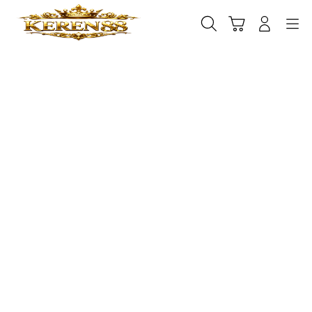
Skip
to
Cari
Troli
Login
Navigation
content