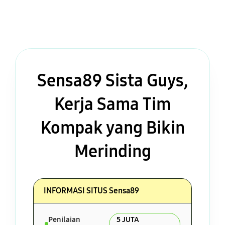
Sensa89 Sista Guys,
Kerja Sama Tim
Kompak yang Bikin
Merinding
INFORMASI SITUS Sensa89
Penilaian
5 JUTA