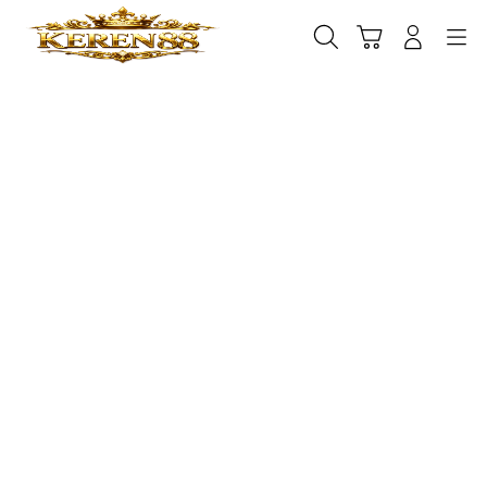
Skip
to
Cari
Troli
Login
Navigation
content