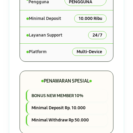
Pengguna
PENGGUNA
Minimal Deposit
10.000 Ribu
Layanan Support
24/7
Platform
Multi-Device
PENAWARAN SPESIAL
BONUS NEW MEMBER 10%
Minimal Deposit Rp. 10.000
Minimal Withdraw Rp 50.000