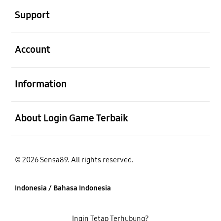
Support
Buka
Account
Buka
Information
Buka
About Login Game Terbaik
© 2026 Sensa89. All rights reserved.
Indonesia / Bahasa Indonesia
Ingin Tetap Terhubung?