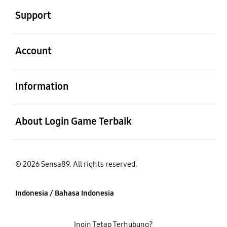
Support
Buka
Account
Buka
Information
Buka
About Login Game Terbaik
© 2026 Sensa89. All rights reserved.
Indonesia / Bahasa Indonesia
Ingin Tetap Terhubung?