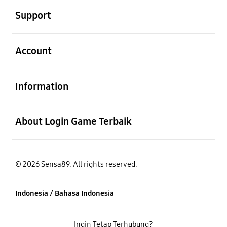
Support
Buka
Account
Buka
Information
Buka
About Login Game Terbaik
© 2026 Sensa89. All rights reserved.
Indonesia / Bahasa Indonesia
Ingin Tetap Terhubung?