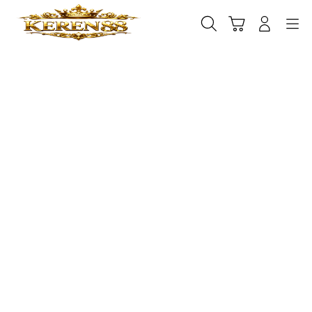
Skip
to
Cari
Troli
Login
Navigation
content